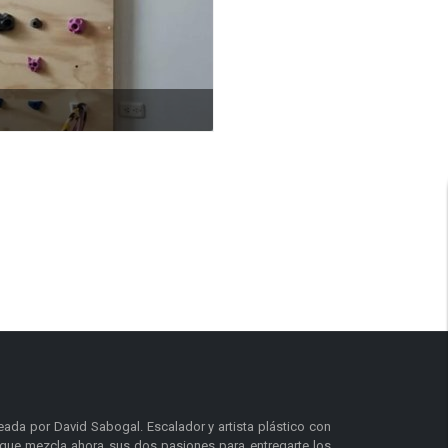
da por David Sabogal. Escalador y artista plástico con
que mezcla ahora sus dos pasiones para entregarte los