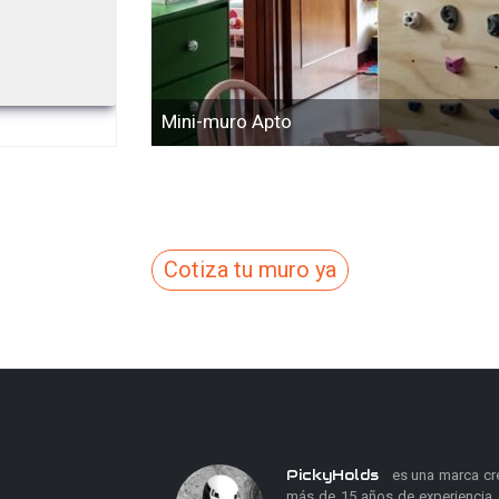
Mini-muro Apto
Cotiza tu muro ya
PickyHolds
es una marca crea
más de 15 años de experiencia 